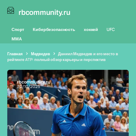
rbcommunity.ru
Спорт
Кибербезопасность
хоккей
UFC
ММА
Главная
Медведев
Даниил Медведев и его место в
рейтинге ATP: полный обзор карьеры и перспектив
rbcommunity.ru
30/10/2025