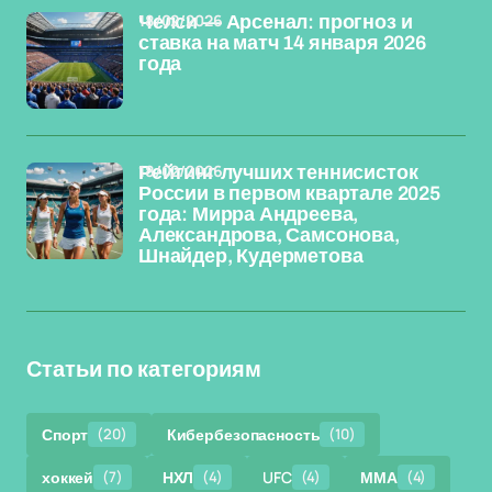
18/02/2026
Челси — Арсенал: прогноз и
ставка на матч 14 января 2026
года
18/02/2026
Рейтинг лучших теннисисток
России в первом квартале 2025
года: Мирра Андреева,
Александрова, Самсонова,
Шнайдер, Кудерметова
Статьи по категориям
Спорт
(20)
Кибербезопасность
(10)
хоккей
(7)
НХЛ
(4)
UFC
(4)
ММА
(4)