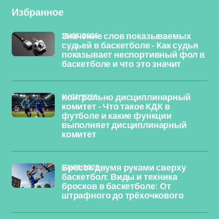
Избранное
13/03/2026
Значение слов показываемых
судьей в баскетболе - Как судья
показывает неспортивный фол в
баскетболе и что это значит
11/03/2026
Контрольно дисциплинарный
комитет - Что такое КДК в
футболе и какие функции
выполняет дисциплинарный
комитет
07/03/2026
Бросок двумя руками сверху
баскетбол: Виды и техника
бросков в баскетболе: От
штрафного до трёхочкового