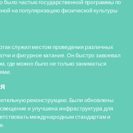
во было частью государственной программы по
нной на популяризацию физической культуры
артак служил местом проведения различных
атчи и фигурное катание. Он быстро завоевал
ом, где можно было не только заниматься
ьями.
ия
ачительную реконструкцию. Были обновлены
освещение и улучшена инфраструктура для
тветствовать международным стандартам и
я.