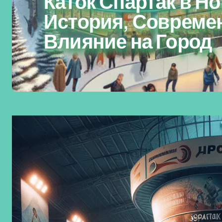
Каток Спартак в Н
История, Совреме
Влияние на Город