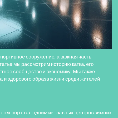
спортивное сооружение, а важная часть
статье мы рассмотрим историю катка, его
стное сообщество и экономику. Мы также
та и здорового образа жизни среди жителей
с тех пор стал одним из главных центров зимних