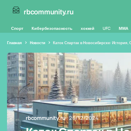
rbcommunity.ru
Спорт
Кибербезопасность
хоккей
UFC
ММА
Главная
Новости
Каток Спартак в Новосибирске: История,
rbcommunity.ru
26/12/2024