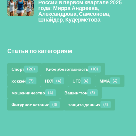
России в первом квартале 2025
года: Мирра Андреева,
Александрова, Самсонова,
Шнайдер, Кудерметова
Статьи по категориям
Спорт
(20)
Кибербезопасность
(10)
хоккей
(7)
НХЛ
(4)
UFC
(4)
ММА
(4)
мошенничество
(4)
Вашингтон
(3)
Фигурное катание
(3)
защита данных
(3)