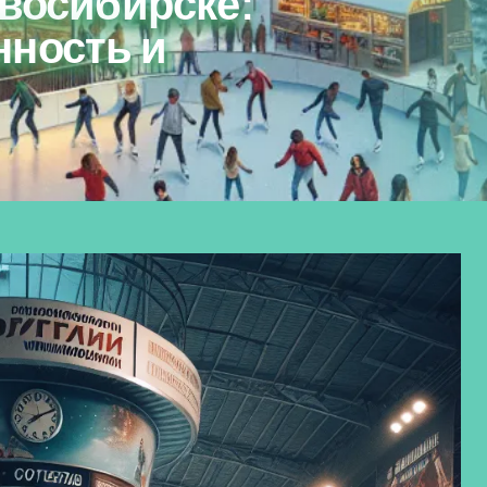
овосибирске:
нность и