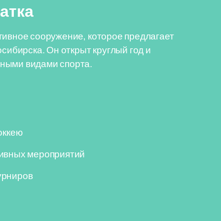
атка
тивное сооружение, которое предлагает
осибирска. Он открыт круглый год и
ными видами спорта.
оккею
тивных мероприятий
урниров