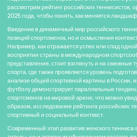
рассмотрим рейтинг российских теннисисток, о
2025 года, чтобы понять, как меняется ландшаф
Введение в динамичный мир российского тенни
позиций спортсменок, но и осмысления контекст
Например, как отражается успех или спад одно
восприятии страны в международном спортсоо
представление, стоит взглянуть и на смежные т
спорта, где также проявляется уровень подгото
анализе общей спортивной картины в России, ин
футболу демонстрирует параллельные тенденци
спортсменов на мировой арене, что можно увид
образом, исследование рейтинга российских т
спортивный и социальный контекст.
Современный этап развития женского тенниса в
титулы, но и активным обновлением состава ли