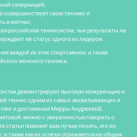
сной соперницей;
о совершенствует свою технику и
ь в матчах;
я российская теннисистка, чьи результаты на
верждают её статус одного из лидеров.
ия каждой из этих спортсменок, а также
йского женского тенниса.
исистки демонстрируют высокую конкуренцию и
кий теннис одним из самых захватывающих и
йтинг и достижения Мирры Андреевой,
етовой, можно с уверенностью говорить о
а статья поможет вам лучше понять, кто из
е, а также как их успехи отражаются на общем