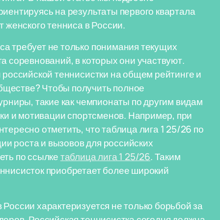
риентируясь на результаты первого квартала
т женского тенниса в России.
са требует не только понимания текущих
а соревнований, в которых они участвуют.
й российской теннисистки на общем рейтинге и
бществе? Чтобы получить полное
урниры, такие как чемпионаты по другим видам
вки и мотивации спортсменов. Например, при
тересно отметить, что таблица лига 1 25/26 по
и роста и вызовов для российских
еть по ссылке
таблица лига 1 25/26
. Таким
еннисисток приобретает более широкий
 России характеризуется не только борьбой за
деров. Российская теннисистка сегодня должна