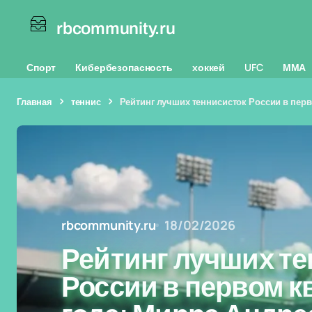
rbcommunity.ru
Спорт
Кибербезопасность
хоккей
UFC
ММА
Главная
теннис
Рейтинг лучших теннисисток России в пер
rbcommunity.ru
18/02/2026
Рейтинг лучших те
России в первом к