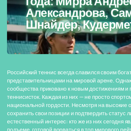
года: Мирра Андре
Александрова, Са
Шнайдер, Кудерме
Российский теннис всегда славился своим бог
представительницами на мировой арене. Однако
сообщества приковано к новым достижениям и 
теннисисток. Каждая из них — не просто спортсм
национальной гордости. Несмотря на высокие о
сохранить свои позиции и подтвердить статус л
естественный интерес: кто же из них сегодня я
подъеме, готовой ворваться в топ мирового ре