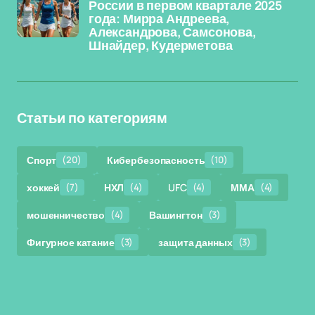
России в первом квартале 2025
года: Мирра Андреева,
Александрова, Самсонова,
Шнайдер, Кудерметова
Статьи по категориям
Спорт
(20)
Кибербезопасность
(10)
хоккей
(7)
НХЛ
(4)
UFC
(4)
ММА
(4)
мошенничество
(4)
Вашингтон
(3)
Фигурное катание
(3)
защита данных
(3)