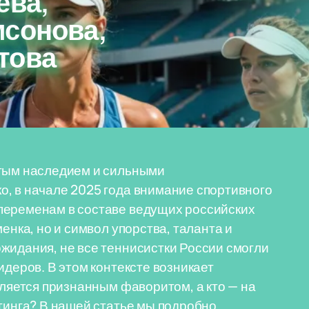
ева,
мсонова,
това
атым наследием и сильными
, в начале 2025 года внимание спортивного
переменам в составе ведущих российских
енка, но и символ упорства, таланта и
жидания, не все теннисистки России смогли
идеров. В этом контексте возникает
вляется признанным фаворитом, а кто — на
йтинга? В нашей статье мы подробно