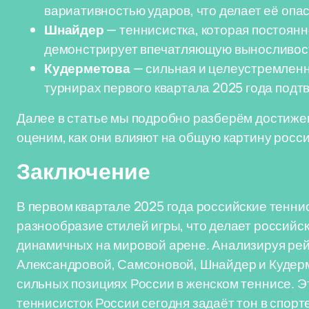
вариативностью ударов, что делает её опа
Шнайдер
— теннисистка, которая постоянн
демонстрирует впечатляющую выносливост
Кудерметова
— сильная и целеустремленна
турнирах первого квартала 2025 года подт
Далее в статье мы подробно разберём достижен
оценим, как они влияют на общую картину росси
Заключение
В первом квартале 2025 года российские тенн
разнообразие стилей игры, что делает российс
динамичных на мировой арене. Анализируя ре
Александровой, Самсоновой, Шнайдер и Кудерм
сильных позициях России в женском теннисе. Эт
теннисисток России сегодня задаёт тон в спорт