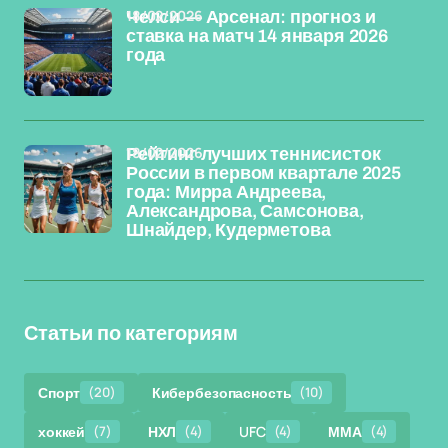
18/02/2026
Челси — Арсенал: прогноз и
ставка на матч 14 января 2026
года
18/02/2026
Рейтинг лучших теннисисток
России в первом квартале 2025
года: Мирра Андреева,
Александрова, Самсонова,
Шнайдер, Кудерметова
Статьи по категориям
Спорт
(20)
Кибербезопасность
(10)
хоккей
(7)
НХЛ
(4)
UFC
(4)
ММА
(4)