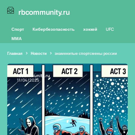
rbcommunity.ru
Спорт
Кибербезопасность
хоккей
UFC
ММА
Главная
Новости
знаменитые спортсмены россии
rbcommunity.ru
11/04/2025