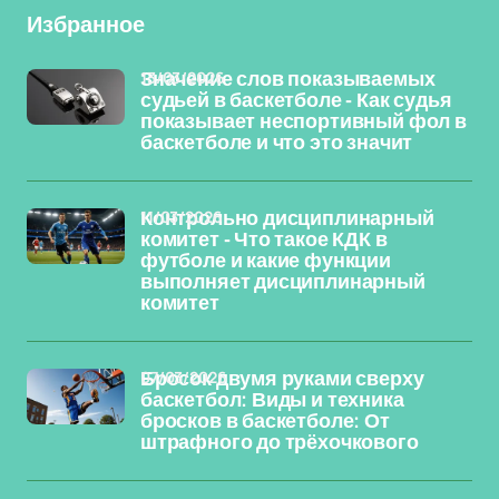
Избранное
13/03/2026
Значение слов показываемых
судьей в баскетболе - Как судья
показывает неспортивный фол в
баскетболе и что это значит
11/03/2026
Контрольно дисциплинарный
комитет - Что такое КДК в
футболе и какие функции
выполняет дисциплинарный
комитет
07/03/2026
Бросок двумя руками сверху
баскетбол: Виды и техника
бросков в баскетболе: От
штрафного до трёхочкового