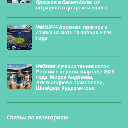
бросков в баскетболе: От
штрафного до трёхочкового
18/02/2026
Челси — Арсенал: прогноз и
ставка на матч 14 января 2026
года
18/02/2026
Рейтинг лучших теннисисток
России в первом квартале 2025
года: Мирра Андреева,
Александрова, Самсонова,
Шнайдер, Кудерметова
Статьи по категориям