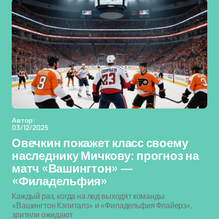
Автор:
03/12/2025
Овечкин покажет класс своему
наследнику Мичкову: прогноз на
матч «Вашингтон» —
«Филадельфия»
Каждый раз, когда на лед выходят команды
«Вашингтон Кэпиталз» и «Филадельфия Флайерз»,
зрители ожидают