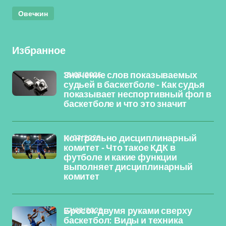
Овечкин
Избранное
13/03/2026
Значение слов показываемых
судьей в баскетболе - Как судья
показывает неспортивный фол в
баскетболе и что это значит
11/03/2026
Контрольно дисциплинарный
комитет - Что такое КДК в
футболе и какие функции
выполняет дисциплинарный
комитет
07/03/2026
Бросок двумя руками сверху
баскетбол: Виды и техника