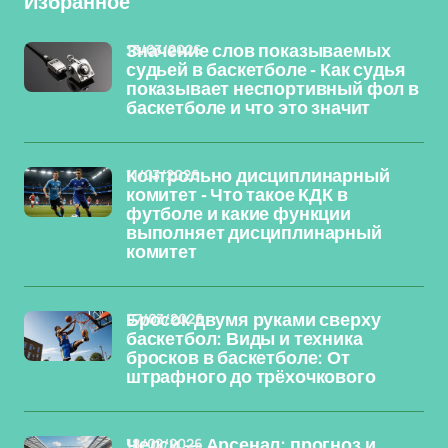
Избранное
13/03/2026
Значение слов показываемых
судьей в баскетболе - Как судья
показывает неспортивный фол в
баскетболе и что это значит
11/03/2026
Контрольно дисциплинарный
комитет - Что такое КДК в
футболе и какие функции
выполняет дисциплинарный
комитет
07/03/2026
Бросок двумя руками сверху
баскетбол: Виды и техника
бросков в баскетболе: От
штрафного до трёхочкового
18/02/2026
Челси — Арсенал: прогноз и