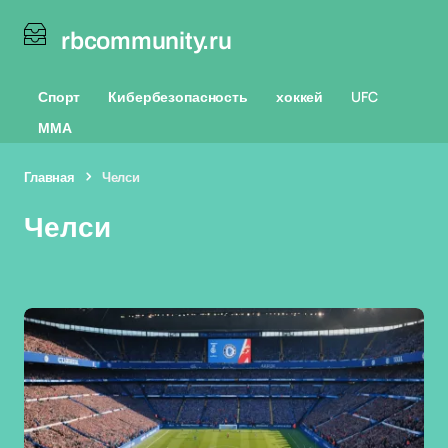
rbcommunity.ru
Спорт
Кибербезопасность
хоккей
UFC
ММА
Главная
Челси
Челси