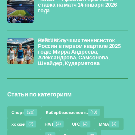
ставка на матч 14 января 2026
года
18/02/2026
Рейтинг лучших теннисисток
России в первом квартале 2025
года: Мирра Андреева,
Александрова, Самсонова,
Шнайдер, Кудерметова
Статьи по категориям
Спорт
(20)
Кибербезопасность
(10)
хоккей
(7)
НХЛ
(4)
UFC
(4)
ММА
(4)