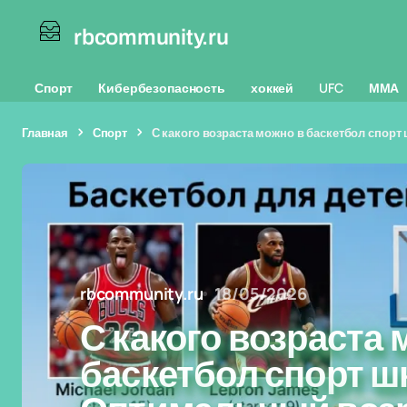
rbcommunity.ru
Спорт
Кибербезопасность
хоккей
UFC
ММА
Главная
Спорт
С какого возраста можно в баскетбол спорт
rbcommunity.ru
18/05/2026
С какого возраста 
баскетбол спорт ш