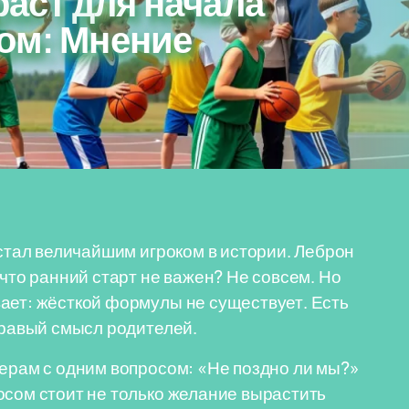
аст для начала
ом: Мнение
 стал величайшим игроком в истории. Леброн
 что ранний старт не важен? Не совсем. Но
ает: жёсткой формулы не существует. Есть
дравый смысл родителей.
нерам с одним вопросом: «Не поздно ли мы?»
осом стоит не только желание вырастить