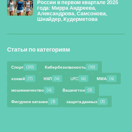
России в первом квартале 2025
года: Мирра Андреева,
Александрова, Самсонова,
Шнайдер, Кудерметова
Статьи по категориям
Спорт
(20)
Кибербезопасность
(10)
хоккей
(7)
НХЛ
(4)
UFC
(4)
ММА
(4)
мошенничество
(4)
Вашингтон
(3)
Фигурное катание
(3)
защита данных
(3)