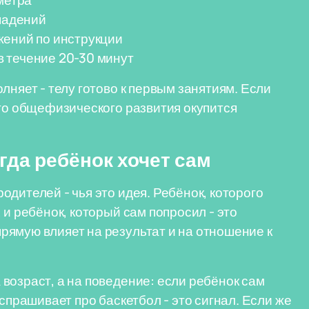
метра
 падений
жений по инструкции
 течение 20-30 минут
лняет - телу готово к первым занятиям. Если
ого общефизического развития окупится
гда ребёнок хочет сам
дителей - чья это идея. Ребёнок, которого
 и ребёнок, который сам попросил - это
ямую влияет на результат и на отношение к
возраст, а на поведение: если ребёнок сам
спрашивает про баскетбол - это сигнал. Если же