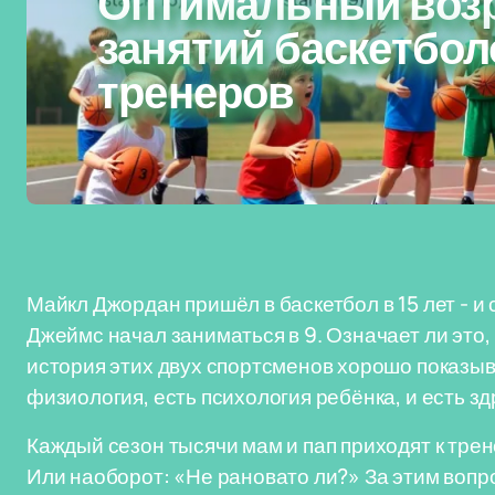
Оптимальный возр
занятий баскетбол
тренеров
Майкл Джордан пришёл в баскетбол в 15 лет - и
Джеймс начал заниматься в 9. Означает ли это,
история этих двух спортсменов хорошо показыв
физиология, есть психология ребёнка, и есть з
Каждый сезон тысячи мам и пап приходят к тре
Или наоборот: «Не рановато ли?» За этим вопр