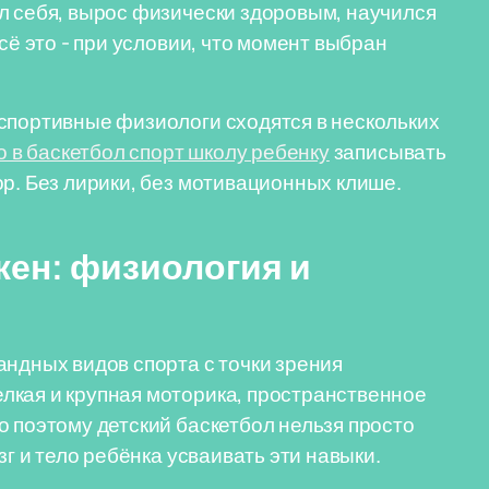
л себя, вырос физически здоровым, научился
сё это - при условии, что момент выбран
спортивные физиологи сходятся в нескольких
о в баскетбол спорт школу ребенку
записывать
ор. Без лирики, без мотивационных клише.
жен: физиология и
андных видов спорта с точки зрения
лкая и крупная моторика, пространственное
о поэтому детский баскетбол нельзя просто
зг и тело ребёнка усваивать эти навыки.