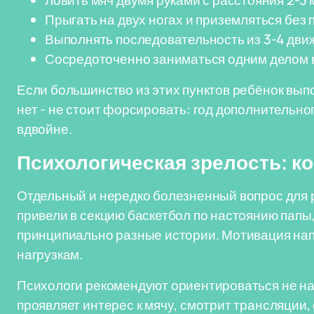
Ловить мяч двумя руками с расстояния 2-3 
Прыгать на двух ногах и приземляться без
Выполнять последовательность из 3-4 дви
Сосредоточенно заниматься одним делом в
Если большинство из этих пунктов ребёнок выпо
нет - не стоит форсировать: год дополнительн
вдвойне.
Психологическая зрелость: ко
Отдельный и нередко болезненный вопрос для ро
привели в секцию баскетбол по настоянию папы,
принципиально разные истории. Мотивация напр
нагрузкам.
Психологи рекомендуют ориентироваться не на 
проявляет интерес к мячу, смотрит трансляции, 