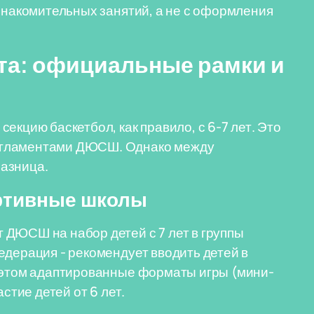
ознакомительных занятий, а не с оформления
ста: официальные рамки и
екцию баскетбол, как правило, с 6-7 лет. Это
егламентами ДЮСШ. Однако между
азница.
ортивные школы
 ДЮСШ на набор детей с 7 лет в группы
едерация - рекомендует вводить детей в
и этом адаптированные форматы игры (мини-
стие детей от 6 лет.