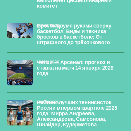
выполняет дисциплинарный
комитет
07/03/2026
Бросок двумя руками сверху
баскетбол: Виды и техника
бросков в баскетболе: От
штрафного до трёхочкового
18/02/2026
Челси — Арсенал: прогноз и
ставка на матч 14 января 2026
года
18/02/2026
Рейтинг лучших теннисисток
России в первом квартале 2025
года: Мирра Андреева,
Александрова, Самсонова,
Шнайдер, Кудерметова