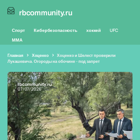
rbcommunity.ru
Спорт
Кибербезопасность
хоккей
UFC
ММА
Главная
Хоценко
Хоценко и Шелест проверили
Лукашевича. Огороды на обочине - под запрет
rbcommunity.ru
07/07/2026