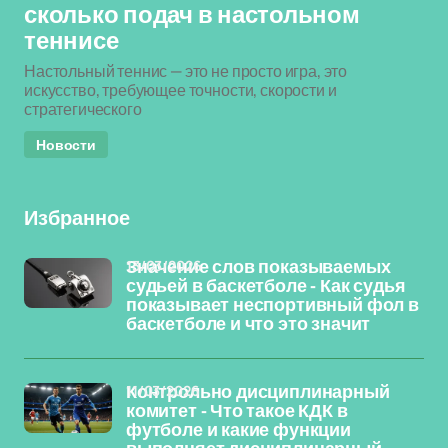
сколько подач в настольном
теннисе
Настольный теннис — это не просто игра, это
искусство, требующее точности, скорости и
стратегического
Новости
Избранное
13/03/2026
Значение слов показываемых
судьей в баскетболе - Как судья
показывает неспортивный фол в
баскетболе и что это значит
11/03/2026
Контрольно дисциплинарный
комитет - Что такое КДК в
футболе и какие функции